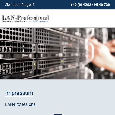
Sie haben Fragen?
+49 (0) 4202 / 95 40 730
NAVIGA
Service
Leistungen
Lösungen
Impressum
Hardware-Infrastruktur
LAN-Professional
Fernwartung jetzt!