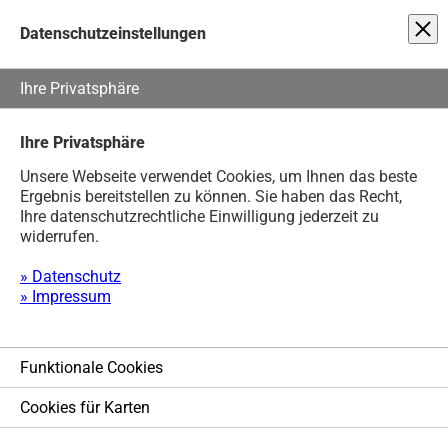
Unsere Webseite verwendet Cookies, um Ihnen das beste Ergebnis
Sie haben Fragen?
+49 (0) 4202 / 95 40 730
Datenschutzeinstellungen
NAVIGA
Ihre Privatsphäre
Ihre Privatsphäre
Unsere Webseite verwendet Cookies, um Ihnen das beste
Ergebnis bereitstellen zu können. Sie haben das Recht,
Ihre datenschutzrechtliche Einwilligung jederzeit zu
Service
widerrufen.
Leistungen
» Datenschutz
» Impressum
Lösungen
Direkt Kontakt aufnehmen
Funktionale Cookies
Hardware-Infrastruktur
Termin vereinbaren und Informationen anfordern
Cookies für Karten
Fernwartung jetzt!