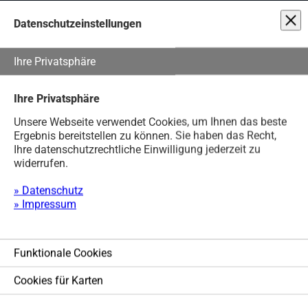
Unsere Webseite verwendet Cookies, um Ihnen das beste Ergebnis
Sie haben Fragen?
+49 (0) 4202 / 95 40 730
Datenschutzeinstellungen
NAVIGA
Ihre Privatsphäre
Ihre Privatsphäre
Unsere Webseite verwendet Cookies, um Ihnen das beste
Ergebnis bereitstellen zu können. Sie haben das Recht,
Ihre datenschutzrechtliche Einwilligung jederzeit zu
Service
widerrufen.
Leistungen
» Datenschutz
» Impressum
Lösungen
Softwarelösungen
Funktionale Cookies
Hardware-Infrastruktur
Modernste IT-Technologien
Cookies für Karten
Fernwartung jetzt!